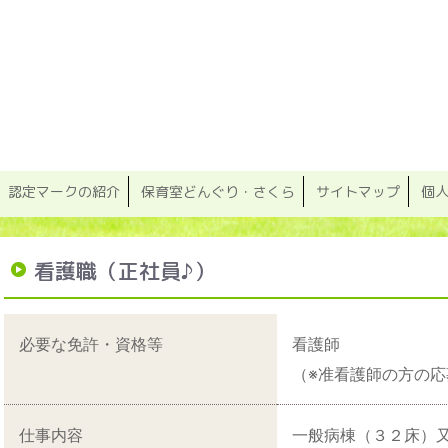
認定マークの紹介
保育室どんぐり・さくら
サイトマップ
個
看護職（正社員♪）
必要な免許・資格等
看護師
（※准看護師の方の応
仕事内容
一般病棟（３２床）