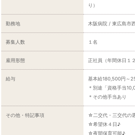
り）
勤務地
木阪病院 / 東広島市
募集人数
１名
雇用形態
正社員（年間休日１
給与
基本給180,500円～25
＊別途「資格手当10,
＊その他手当あり
その他・特記事項
☆二交代・三交代の
☆希望休４日♪
☆夜間保育可能♪