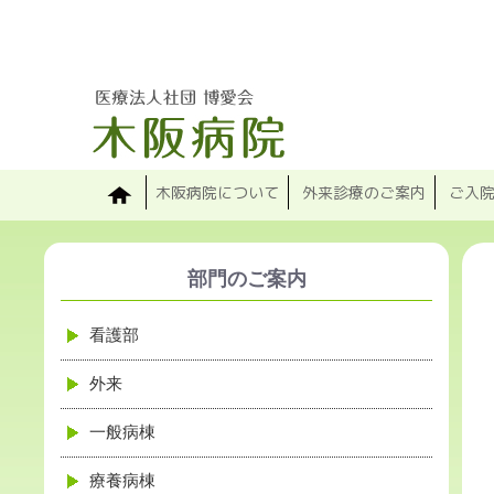
Skip
to
primary
content
木阪病院について
外来診療のご案内
ご入
部門のご案内
看護部
外来
一般病棟
療養病棟